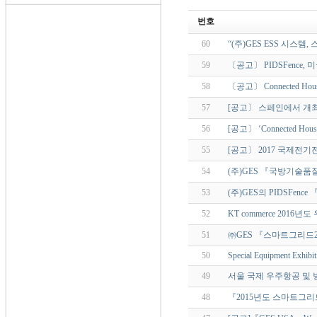
번호
60
“(주)GES ESS 시스
59
〔공고〕 PIDSFence,
58
〔공고〕 Connected House
57
[공고〕 스페인에서 개최되는 『U
56
[공고〕 ‘Connected House
55
[공고〕 2017 국제전
54
(주)GES 『국방기술품질원
53
(주)GES의 PIDSFen
52
KT commerce 2016
51
㈜GES 『스마트그리드2
50
Special Equipment Exhibi
49
서울 국제 우주항공 및 방위
48
『2015년도 스마트그