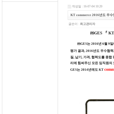
작성일 : 16-07-04 10:20
KT commerce 2016년도 
글쓴이 :
최고관리자
㈜
GES
『
K
㈜
GES
는
2016
년
6
월
9
일
평가 결과
, 2016
년도 우수협력
질
,
납기
,
가격
,
협력도를 종합 
리에 힘써주신 모든 임직원의
comm
GES
는
2014
년에도
KT