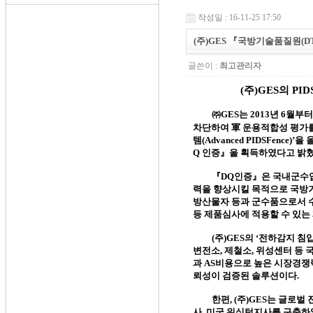
작성일 : 16-11-25 17:50
(주)GES 『국방기술품질원 (D
글쓴이 :
최고관리자
(
주
)GES
의
PID
㈜
GES
는
2013
년
6
월부
軍
차단하여
운용적합성 평가
템
(Advanced PIDSFence)’
을 
Q
인증』을 획득하였다고
밝
『
DQ
인증』은 국내군수업
력을 향상시킬 목적으로 국방
방산물자 등과 군수품으로서 
등 제품심사에 적용할 수 있는
(
주
)GES
의
‘
전하감지 침
변전소
,
제철소
,
위성센터 등 
과
AS
비용으로 높은 시장경쟁
뢰성이 검증된 솔루션이다
.
한편
, (
주
)GES
는 글로벌 
사
,
미국 워싱턴지사를 구축하