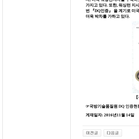
가지고 있다
.
또한, 워싱턴 지
번 『DQ인증
』
을 계기로 미
더욱 박차를 가하고 있다
.
【
☞
국방기술품질원
DQ
인증현
게재일자
: 2016
년
11
월
14
일