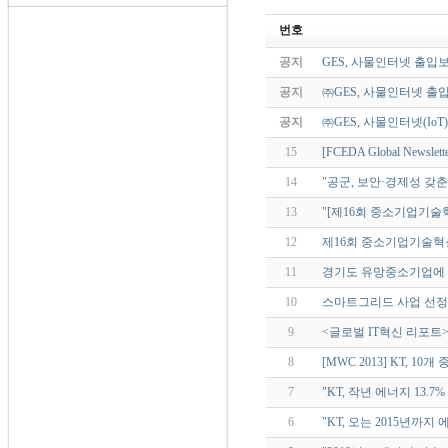
번호
공지
GES, 사물인터넷 출
공지
㈜GES, 사물인터넷 출입
공지
㈜GES, 사물인터넷(I
15
[FCEDA Global Newsle
14
"공군, 보안·경제성 갖춘 
13
"[제16회 중소기업기
12
제16회 중소기업기술혁신
11
경기도 유망중소기업에 GE
10
스마트그리드 사업 선정(전자
9
<글로벌 IT혁신 리포트>
8
[MWC 2013] KT, 
7
"KT, 작년 에너지 13.7
6
"KT, 오는 2015년까지 에