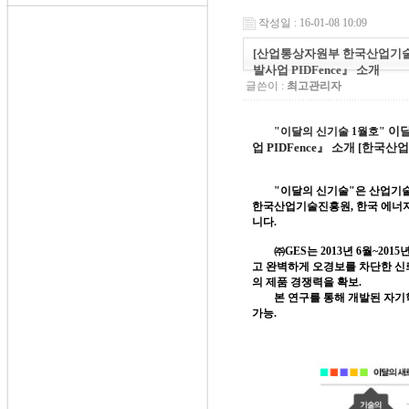
작성일 : 16-01-08 10:09
[산업통상자원부 한국산업기술평
발사업 PIDFence』 소개
글쓴이 :
최고관리자
이달
"이달의 신기술 1월호"
업
PIDFence
』 소개 [한국산
"
이달의 신기술
"
은 산업기
한국산업기술진흥원
,
한국 에너
니다
.
㈜
GES
는
2013
년
6
월
~2015
고 완벽하게 오경보를 차단한 신
의 제품 경쟁력을 확보
.
본 연구를 통해 개발된 자
가능
.