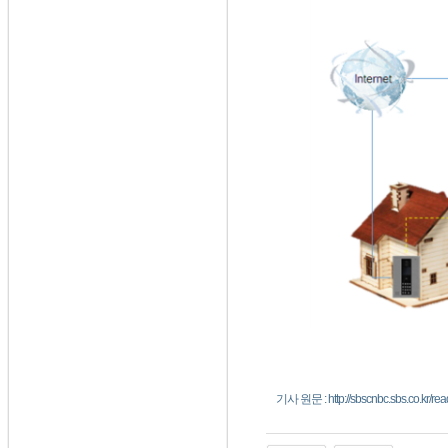
기사 원문 : http://sbscnbc.sbs.co.kr/re